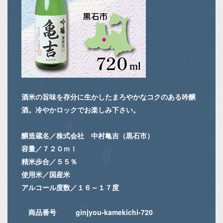
酒米の旨味を存分に生かしたまろやかなコクのある吟醸
酒。冷やかロックでお楽しみ下さい。
醸造蔵名／株式会社 中村亀吉（黒石市）
容量／７２０ｍｌ
精米歩合／５５％
使用米／国産米
アルコール度数／１６～１７度
商品番号
ginjyou-kamekichi-720