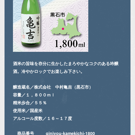
酒米の旨味を存分に生かしたまろやかなコクのある吟醸
酒。冷やかロックでお楽しみ下さい。
醸造蔵名／株式会社 中村亀吉（黒石市）
容量／１，８００ｍｌ
精米歩合／５５％
使用米／国産米
アルコール度数／１６～１７度
商品番号
ginjyou-kamekichi-1800