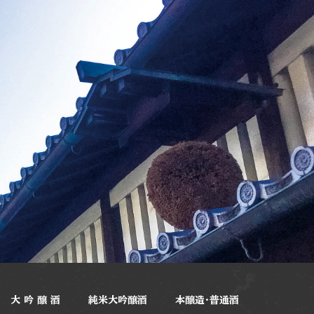
大 吟 醸 酒
純米大吟醸酒
本醸造・普通酒