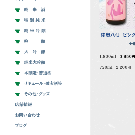
純 米 酒
特 別 純 米
純 米 吟 醸
陸奥八仙 ピン
吟 醸
大 吟 醸
1,800ml
3,850
純米大吟醸
720ml 2,200円
本醸造・普通酒
リキュール・果実酒等
その他・グッズ
店舗情報
お問い合わせ
ブログ