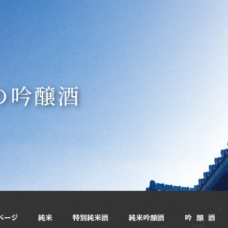
の吟醸酒
ページ
純米
特別純米酒
純米吟醸酒
吟 醸 酒