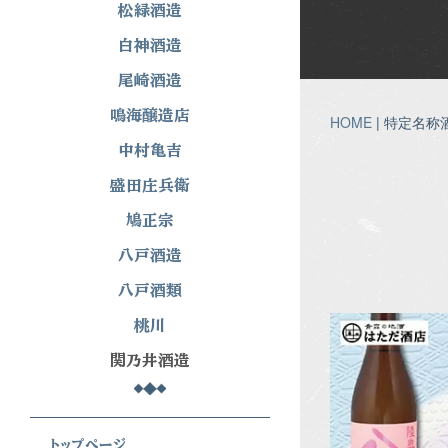
松緑酒造
白神酒造
尾崎酒造
鳴海醸造店
HOME
| 特定名称
中村亀吉
盛田庄兵衛
鳩正宗
八戸酒造
八戸酒類
桃川
関乃井酒造
トップぺージ