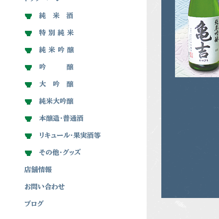
純 米 酒
特 別 純 米
純 米 吟 醸
吟 醸
大 吟 醸
純米大吟醸
本醸造・普通酒
リキュール・果実酒等
その他・グッズ
店舗情報
お問い合わせ
ブログ