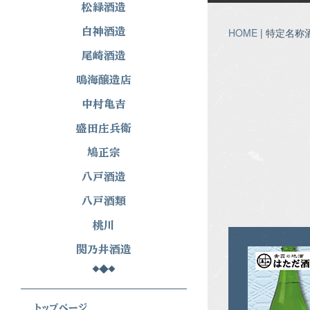
松緑酒造
白神酒造
HOME
| 特定名称
尾崎酒造
鳴海醸造店
中村亀吉
盛田庄兵衛
鳩正宗
八戸酒造
八戸酒類
桃川
関乃井酒造
トップぺージ