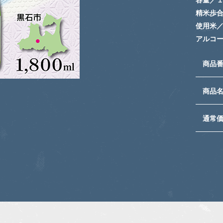
精米歩
使用米
アルコ
商品
商品
通常