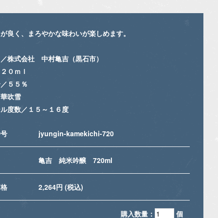
りが良く、まろやかな味わいが楽しめます。
名／株式会社 中村亀吉（黒石市）
７２０ｍｌ
合／５５％
／華吹雪
ール度数／１５～１６度
番号
jyungin-kamekichi-720
名
亀吉 純米吟醸 720ml
価格
2,264円 (税込)
購入数量：
個