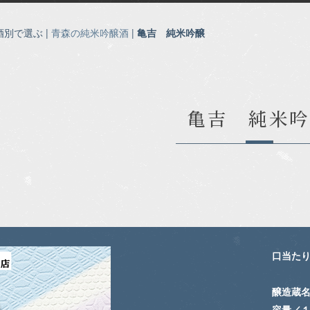
酒別で選ぶ |
青森の純米吟醸酒
|
亀吉 純米吟醸
亀吉 純米
口当た
醸造蔵
容量／