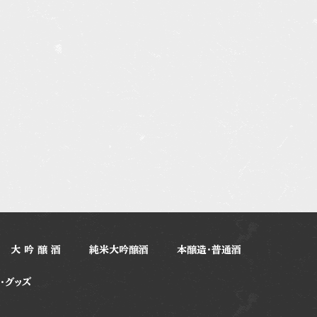
大 吟 醸 酒
純米大吟醸酒
本醸造・普通酒
・グッズ