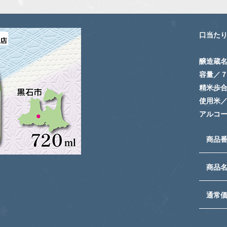
口当た
醸造蔵
容量／
精米歩
使用米
アルコ
商品
商品
通常