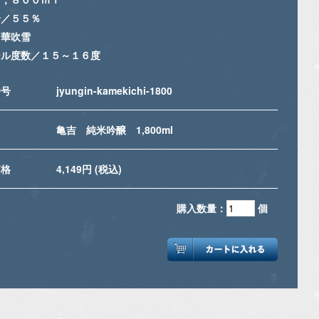
合／５５％
／華吹雪
ール度数／１５～１６度
番号
jyungin-kamekichi-1800
名
亀吉 純米吟醸 1,800ml
価格
4,149円 (税込)
購入数量：
個