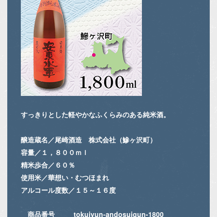
すっきりとした軽やかなふくらみのある純米酒。
醸造蔵名／尾崎酒造 株式会社（鰺ヶ沢町）
容量／１，８００ｍｌ
精米歩合／６０％
使用米／華想い・むつほまれ
アルコール度数／１５～１６度
商品番号
tokujyun-andosuigun-1800