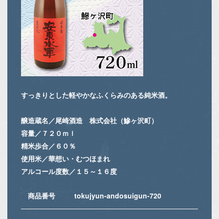
すっきりとした軽やかなふくらみのある純米酒。
醸造蔵名／尾崎酒造 株式会社（鰺ヶ沢町）
容量／７２０ｍｌ
精米歩合／６０％
使用米／華想い・むつほまれ
アルコール度数／１５～１６度
商品番号
tokujyun-andosuigun-720