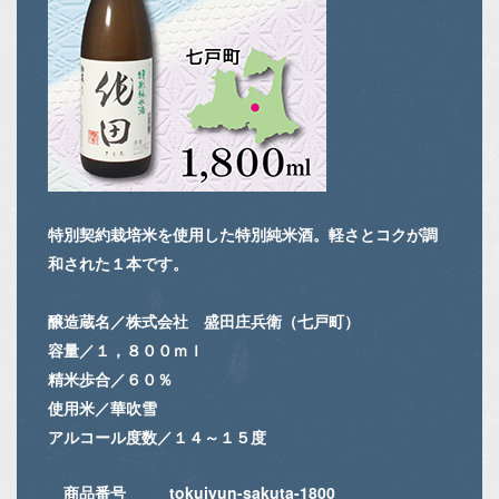
特別契約栽培米を使用した特別純米酒。軽さとコクが調
和された１本です。
醸造蔵名／株式会社 盛田庄兵衛（七戸町）
容量／１，８００ｍｌ
精米歩合／６０％
使用米／華吹雪
アルコール度数／１４～１５度
商品番号
tokujyun-sakuta-1800