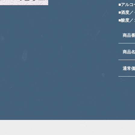
■アルコ
■酒度／
■酸度／
商品
商品
通常