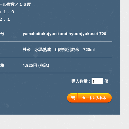
ール度数／１６度
＋１．０
２．１
番号
yamahaitokujyun-torai-hyoonjyukusei-720
名
杜來 氷温熟成 山廃特別純米 720ml
価格
1,925円 (税込)
購入数量：
個