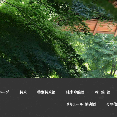
ページ
純米
特別純米酒
純米吟醸酒
吟 醸 酒
リキュール・果実酒
その他