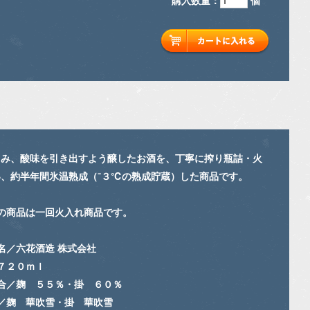
旨み、酸味を引き出すよう醸したお酒を、丁寧に搾り瓶詰・火
、約半年間氷温熟成（⁻３℃の熟成貯蔵）した商品です。
の商品は一回火入れ商品です。
名／六花酒造 株式会社
７２０ｍｌ
合／麹 ５５％・掛 ６０％
／麹 華吹雪・掛 華吹雪