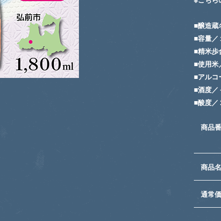
■醸造蔵
■容量／
■精米歩
■使用米
■アルコ
■酒度／
■酸度／
商品
商品
通常