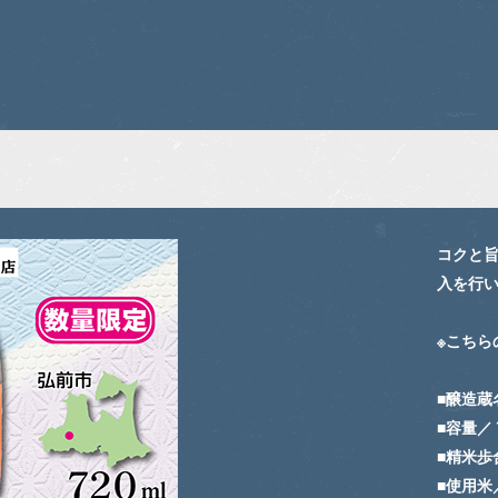
コクと
入を行い
※こちら
■醸造蔵
■容量／
■精米歩
■使用米