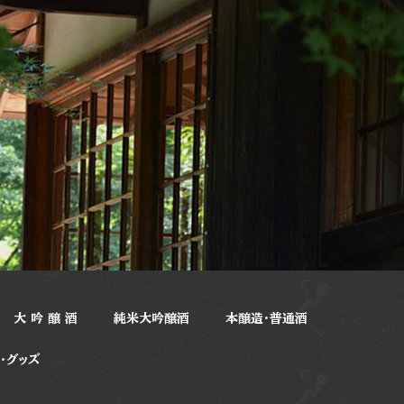
大 吟 醸 酒
純米大吟醸酒
本醸造・普通酒
・グッズ