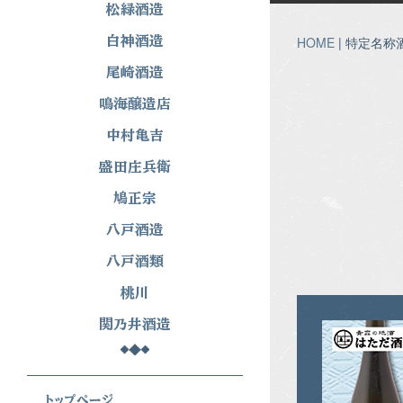
松緑酒造
白神酒造
HOME
| 特定名称
尾崎酒造
鳴海醸造店
中村亀吉
盛田庄兵衛
鳩正宗
八戸酒造
八戸酒類
桃川
関乃井酒造
トップぺージ