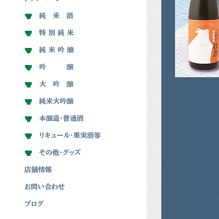
純 米 酒
特 別 純 米
純 米 吟 醸
吟 醸
大 吟 醸
純米大吟醸
本醸造・普通酒
リキュール・果実酒等
その他・グッズ
店舗情報
お問い合わせ
ブログ