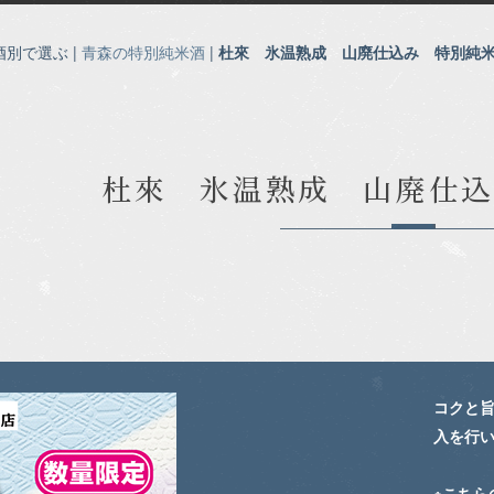
酒別で選ぶ |
青森の特別純米酒
|
杜來 氷温熟成 山廃仕込み 特別純
杜來 氷温熟成 山廃仕
コクと
入を行い
※こちら