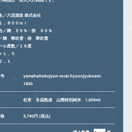
名／六花酒造 株式会社
１，８００ｍｌ
合／麹 ５５％・掛 ６０％
／麹 華吹雪・掛 華吹雪
ール度数／１６度
＋１．０
２．１
番号
yamahaitokujyun-torai-hyoonjyukusei-
1800
名
杜來 氷温熟成 山廃特別純米 1,800ml
価格
3,740円 (税込)
購入数量：
個